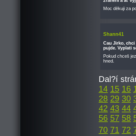
zranění a ať vy
Moc děkuji za p
Shann41
Cau Jirko, chci
pujde. Vyplati 
Pokud chceš jezdi
hned.
Dal?í str
14
15
16
28
29
30
42
43
44
56
57
58
70
71
72