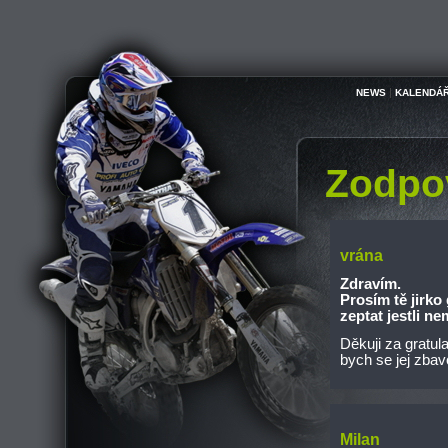
|
NEWS
KALENDÁ
Zodpo
vrána
Zdravím.
Prosím tě jirko
zeptat jestli n
Děkuji za gratul
bych se jej zbavo
Milan