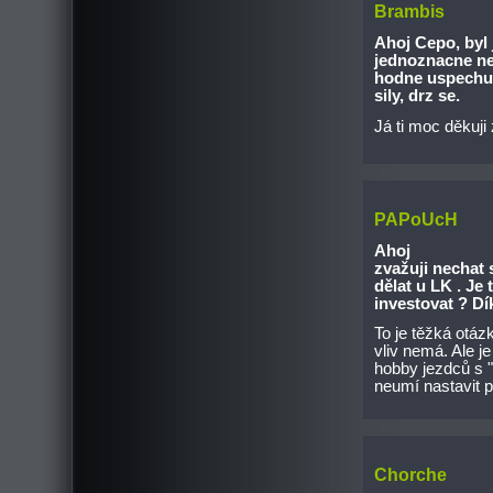
Brambis
Ahoj Cepo, byl 
jednoznacne nej
hodne uspechu 
sily, drz se.
Já ti moc děkuji
PAPoUcH
Ahoj
zvažuji nechat s
dělat u LK . Je
investovat ? Dík
To je těžká otáz
vliv nemá. Ale je
hobby jezdců s "
neumí nastavit po
Chorche