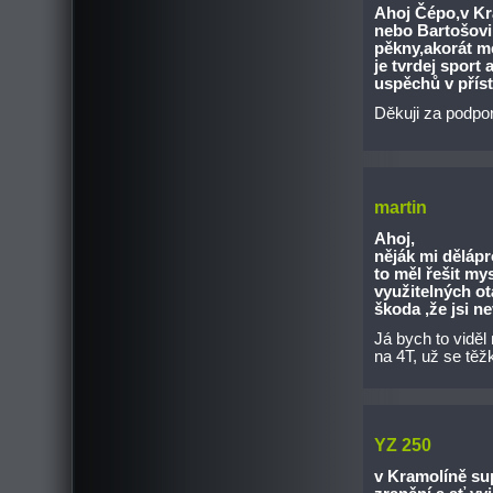
Ahoj Čépo,v Kra
nebo Bartošovi 
pěkny,akorát m
je tvrdej sport
uspěchů v příst
Děkuji za podpor
martin
Ahoj,
něják mi dělápr
to měl řešit my
využitelných o
škoda ,že jsi n
Já bych to viděl
na 4T, už se těžk
YZ 250
v Kramolíně sup