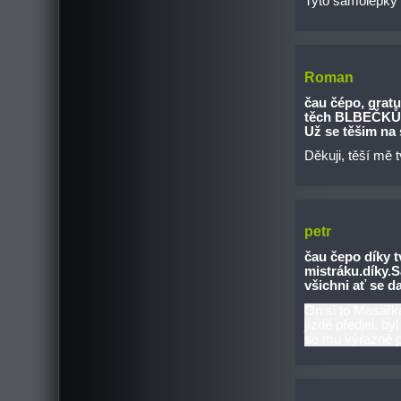
Tyto samolepky 
Roman
čau čépo, gratu
těch BLBEČKŮ co 
Už se těšim na 
Děkuji, těší mě 
petr
čau čepo díky t
mistráku.díky.
všichni ať se da
On si to Masařka
jízdě předjel, b
se mu výrazně při