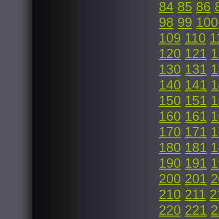
84
85
86
98
99
100
109
110
1
120
121
1
130
131
1
140
141
1
150
151
1
160
161
1
170
171
1
180
181
1
190
191
1
200
201
2
210
211
2
220
221
2