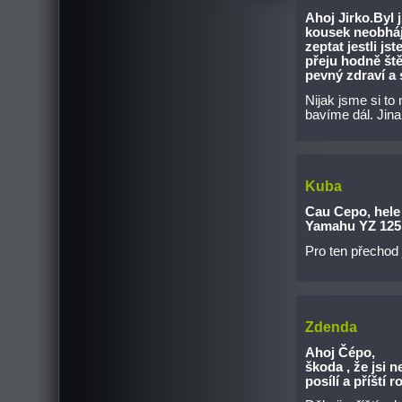
Ahoj Jirko.Byl 
kousek neobháji
zeptat jestli js
přeju hodně ště
pevný zdraví a
Nijak jsme si to
bavíme dál. Jina
Kuba
Cau Cepo, hele 
Yamahu YZ 125 
Pro ten přechod j
Zdenda
Ahoj Čépo,
škoda , že jsi n
posílí a příští 