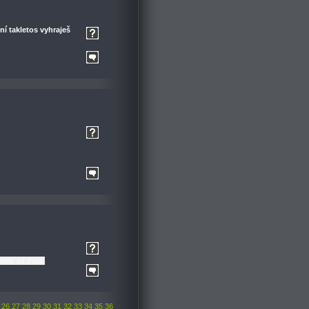
í takletos vyhraješ
moto se zvolí.
26
27
28
29
30
31
32
33
34
35
36