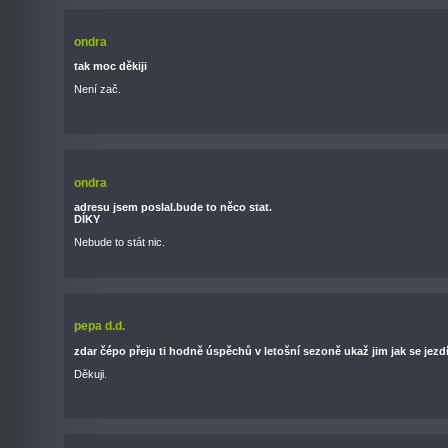
ondra
tak moc děkiji
Není zač.
ondra
adresu jsem poslal.bude to něco stat.
DÍKY
Nebude to stát nic.
pepa d.d.
zdar čépo přeju ti hodně úspěchů v letošní sezoně ukaž jim jak se jezdí,
Děkuji.