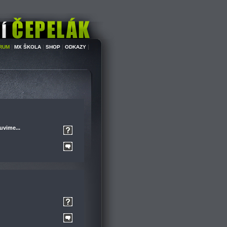
|
|
|
|
RUM
MX ŠKOLA
SHOP
ODKAZY
uvime...