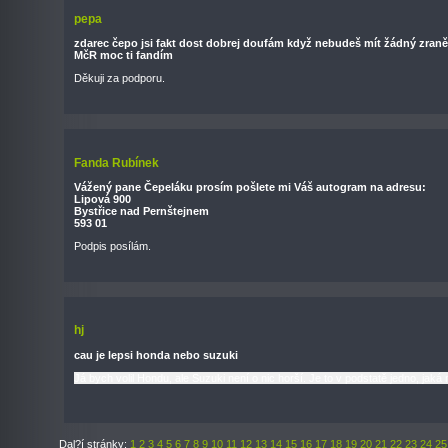
pepa
zdarec čepo jsi fakt dost dobrej doufám když nebudeš mít žádný zraněn
MčR moc ti fandím
Děkuji za podporu.
Fanda Rubínek
Vážený pane Čepeláku prosím pošlete mi Váš autogram na adresu:
Lipová 900
Bystřice nad Pernštejnem
593 01
Podpis posílám.
hj
cau je lepsi honda nebo suzuki
Já bych volil Hondu, ale Suzuki není o nic horší. Je to v podstatě jedno, jaká 
Dal?í stránky:
1
2
3
4
5
6
7
8
9
10
11
12
13
14
15
16
17
18
19
20
21
22
23
24
25