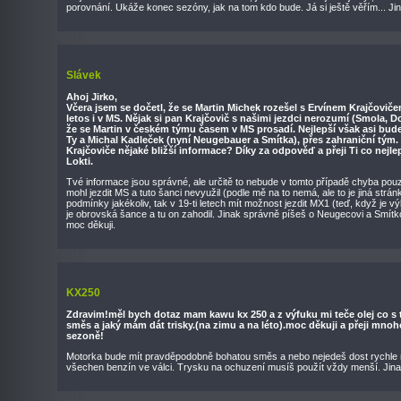
porovnání. Ukáže konec sezóny, jak na tom kdo bude. Já si ještě věřím... Ji
Slávek
Ahoj Jirko,
Včera jsem se dočetl, že se Martin Michek rozešel s Ervínem Krajčovič
letos i v MS. Nějak si pan Krajčovič s našimi jezdci nerozumí (Smola, Do
že se Martin v českém týmu časem v MS prosadí. Nejlepší však asi bude 
Ty a Michal Kadleček (nyní Neugebauer a Smítka), přes zahraniční tým
Krajčoviče nějaké bližší informace? Díky za odpověď a přeji Ti co nejlep
Lokti.
Tvé informace jsou správné, ale určitě to nebude v tomto případě chyba pou
mohl jezdit MS a tuto šanci nevyužil (podle mě na to nemá, ale to je jiná strán
podmínky jakékoliv, tak v 19-ti letech mít možnost jezdit MX1 (teď, když je v
je obrovská šance a tu on zahodil. Jinak správně píšeš o Neugecovi a Smítkovi
moc děkuji.
KX250
Zdravim!měl bych dotaz mam kawu kx 250 a z výfuku mi teče olej co s
směs a jaký mám dát trisky.(na zimu a na léto).moc děkuji a přeji mno
sezoně!
Motorka bude mít pravděpodobně bohatou směs a nebo nejedeš dost rychle n
všechen benzín ve válci. Trysku na ochuzení musíš použít vždy menší. Jinak