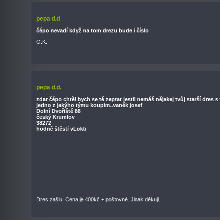
pepa d.d
čépo nevadí když na tom drezu bude i číslo
O.K.
pepa d.d.
zdar čépo chtěl bych se tě zeptat jestli nemáš nějakej tvůj starší dres 
jedno z jakýho týmu koupim..vaněk josef
Dolní Dvořiště 88
český Krumlov
38272
hodně štěstí vLokti
Dres zašlu. Cena je 400kč + poštovné. Jinak děkuji.