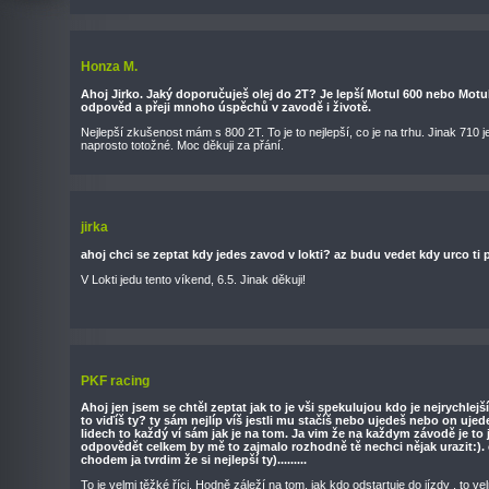
Honza M.
Ahoj Jirko. Jaký doporučuješ olej do 2T? Je lepší Motul 600 nebo Motu
odpověd a přeji mnoho úspěchů v zavodě i životě.
Nejlepší zkušenost mám s 800 2T. To je to nejlepší, co je na trhu. Jinak 710 
naprosto totožné. Moc děkuji za přání.
jirka
ahoj chci se zeptat kdy jedes zavod v lokti? az budu vedet kdy urco ti p
V Lokti jedu tento víkend, 6.5. Jinak děkuji!
PKF racing
Ahoj jen jsem se chtěl zeptat jak to je vši spekulujou kdo je nejrychlejš
to viďíš ty? ty sám nejlíp víš jestli mu stačíš nebo ujedeš nebo on ujed
lidech to každý ví sám jak je na tom. Ja vim že na každym závodě je to 
odpovědět celkem by mě to zajmalo rozhodně tě nechci nějak urazit:)
chodem ja tvrdim že si nejlepší ty).........
To je velmi těžké říci. Hodně záleží na tom, jak kdo odstartuje do jízdy , to vel