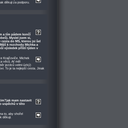
nak děkuji za podporu.
em a tím pádem končí
beš). Myslel jsem si,
cesta do MS, kterou jsi šel
. Máš k rozchodu Michka a
ší výsledek příští týden v
ze Krajčoviče. Michek
ka věci). Ať měl
ýběr jezdců velmi úzký)
. To je ta nejlepší cesta. Jinak
 tim?jak mam nastavit
ho uspěchů v této
a to, aby shořel
 děkuji.