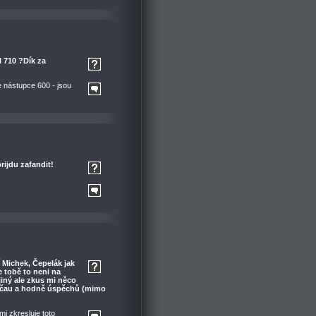
l 710 ?Dík za
je nástupce 600 - jsou
rijdu zafandit!
í Michek, Čepelák jak
e tobě to neni na
jiný ale zkus mi něco
. čau a hodně úspěchů (mimo
mi zkresluje toto