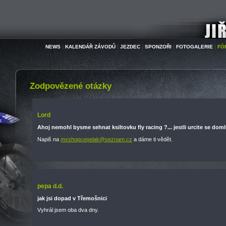
Jiří Čepelák
|
|
|
|
|
NEWS
KALENDÁŘ ZÁVODŮ
JEZDEC
SPONZOŘI
FOTOGALERIE
FÓ
Zodpovězené otázky
Lord
Ahoj nemohl bysme sehnat ksiltovku fly racing ?... jestli urcite se doml
Napiš na
mxshopcepelak@seznam.cz
a dáme ti vědět.
pepa d.d.
jak jsi dopad v Třemošnici
Vyhrál jsem oba dva dny.